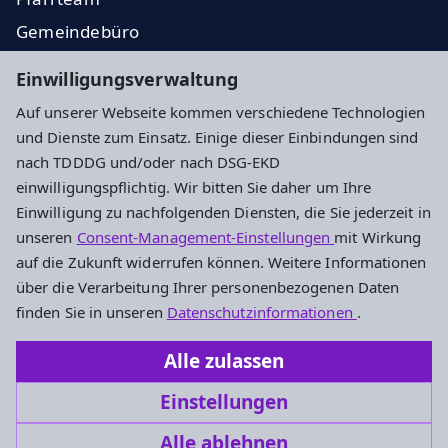
Gemeindebüro
Veranstaltungen
Einwilligungsverwaltung
Konzerte
Auf unserer Webseite kommen verschiedene Technologien
und Dienste zum Einsatz. Einige dieser Einbindungen sind
Impressum
Datenschutz
Cookie-Einstellungen
nach TDDDG und/oder nach DSG-EKD
einwilligungspflichtig. Wir bitten Sie daher um Ihre
Einwilligung zu nachfolgenden Diensten, die Sie jederzeit in
Evangelische Hoffnungsgemeinde Darmstadt
unseren
Consent-Management-Einstellungen
mit Wirkung
auf die Zukunft widerrufen können. Weitere Informationen
An der Stadtkirche 1
über die Verarbeitung Ihrer personenbezogenen Daten
64283 Darmstadt
finden Sie in unseren
Datenschutzinformationen
.
Telefon: 06151/4290088
Alle zulassen
hoffnungsgemeinde.darmstadt@ekhn.de
Einstellungen
Alle ablehnen